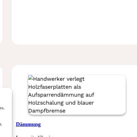
es,
Dämmung
t