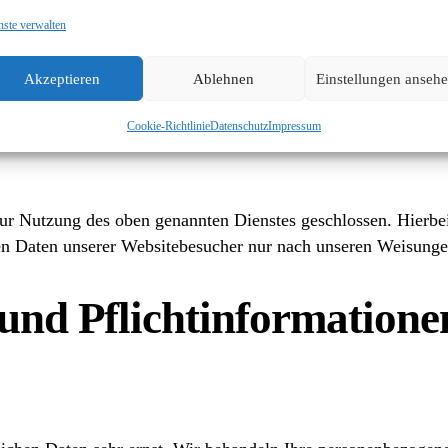
nste verwalten
Abs. 1 lit. f DSGVO. Wir haben ein berechtigtes Interesse a
rfolgt die Verarbeitung ausschließlich auf Grundlage von Ar
Akzeptieren
Ablehnen
Einstellungen anseh
 auf Informationen im Endgerät des Nutzers (z. B. Device-Fi
Cookie-Richtlinie
Datenschutz
Impressum
ur Nutzung des oben genannten Dienstes geschlossen. Hierbei
enen Daten unserer Websitebesucher nur nach unseren Weisung
und Pflicht­informatione