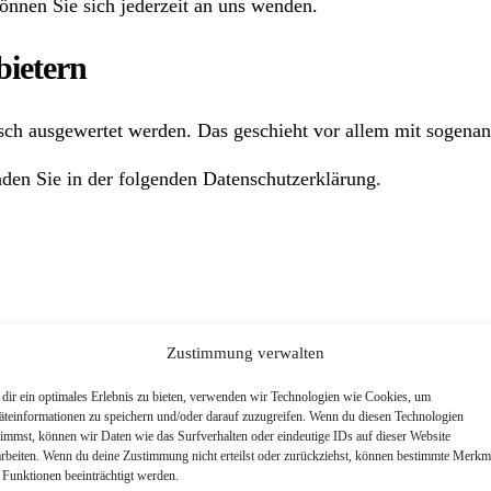
nnen Sie sich jederzeit an uns wenden.
bietern
tisch ausgewertet werden. Das geschieht vor allem mit sogen
den Sie in der folgenden Datenschutzerklärung.
ter:
Zustimmung verwalten
dir ein optimales Erlebnis zu bieten, verwenden wir Technologien wie Cookies, um
äteinformationen zu speichern und/oder darauf zuzugreifen. Wenn du diesen Technologien
timmst, können wir Daten wie das Surfverhalten oder eindeutige IDs auf dieser Website
arbeiten. Wenn du deine Zustimmung nicht erteilst oder zurückziehst, können bestimmte Merkm
tabaur (nachfolgend IONOS). Wenn Sie unsere Website besuch
 Funktionen beeinträchtigt werden.
g von IONOS:
https://www.ionos.de/terms-gtc/terms-privacy
.