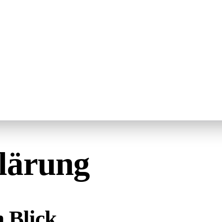
klärung
n Blick