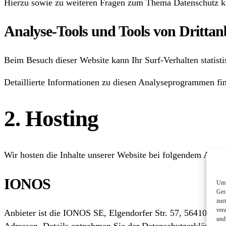
Hierzu sowie zu weiteren Fragen zum Thema Datenschutz kö
Analyse-Tools und Tools von Dritt­an
Beim Besuch dieser Website kann Ihr Surf-Verhalten statis
Detaillierte Informationen zu diesen Analyseprogrammen fin
2. Hosting
Wir hosten die Inhalte unserer Website bei folgendem Anbie
IONOS
Um 
Ger
zus
ver
Anbieter ist die IONOS SE, Elgendorfer Str. 57, 56410 Mon
und
Adressen. Details entnehmen Sie der Datenschutzerklärun