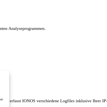
annten Analyseprogrammen.
ale
en, erfasst IONOS verschiedene Logfiles inklusive Ihrer IP