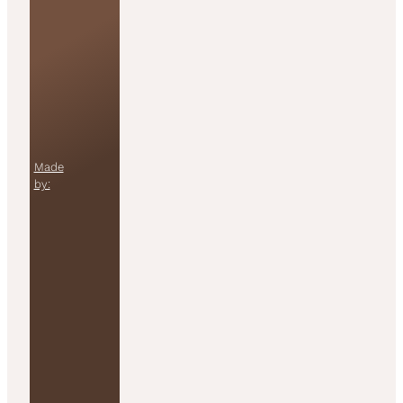
Made
by: