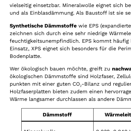
vielseitig einsetzbar. Mineralwolle eignet sic
und als Einblasdämmung. Als Baustoff ist sie s
Synthetische Dämmstoffe
wie EPS (expandiertes
zeichnen sich durch eine sehr niedrige Wärmeleit
feuchtigkeitsunempfindlich. EPS kommt häuf
Einsatz, XPS eignet sich besonders für die Pe
Bodenplatte.
Wer ökologisch bauen möchte, greift zu
nachwa
ökologischen Dämmstoffe sind Holzfaser, Zellul
punkten mit einer guten CO₂-Bilanz und regulie
Holzfaserplatten bieten zudem einen hervorra
Wärme langsamer durchlassen als andere Dämm
Dämmstoff
Wärmeleit