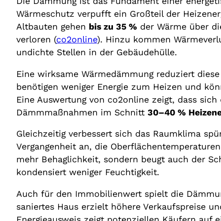
Die Dämmung ist das Fundament einer energeti
Wärmeschutz verpufft ein Großteil der Heizen
Altbauten gehen
bis zu 35 %
der Wärme über d
verloren (
co2online
). Hinzu kommen Wärmeverlus
undichte Stellen in der Gebäudehülle.
Eine wirksame Wärmedämmung reduziert diese W
benötigen weniger Energie zum Heizen und könne
Eine Auswertung von co2online zeigt, dass sich
Dämmmaßnahmen im Schnitt
30–40 % Heizene
Gleichzeitig verbessert sich das Raumklima spü
Vergangenheit an, die Oberflächentemperaturen 
mehr Behaglichkeit, sondern beugt auch der 
kondensiert weniger Feuchtigkeit.
Auch für den Immobilienwert spielt die Dämmung
saniertes Haus erzielt höhere Verkaufspreise un
Energieausweis zeigt potenziellen Käufern auf ei