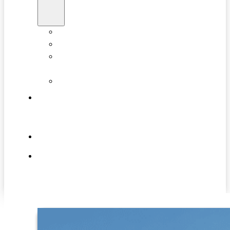
Energieberatung
Förderberatung
Individueller
Sanierungsfahrplan
Energieausweis
EWärmeG-
BW
Über Mich
Blog